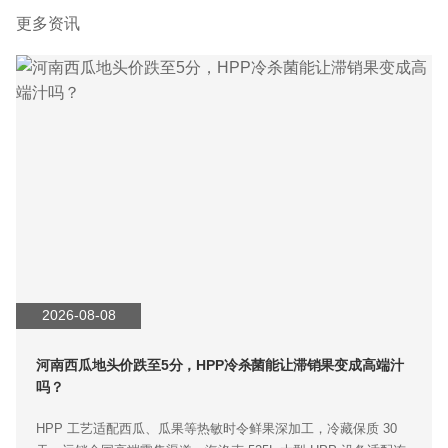
更多资讯
2026-08-08
河南西瓜地头价跌至5分，HPP冷杀菌能让滞销果变成高端汁
吗？
HPP 工艺适配西瓜、瓜果等热敏时令鲜果深加工，冷藏保质 30