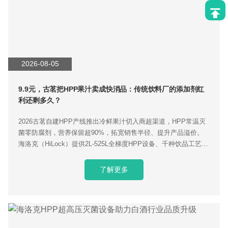
2026-08-05
9.9元，古茗把HPP果汁卖成快消品：传统饮料厂的添加剂红
利还剩多久？
2026古茗自建HPP产线推出冷鲜果汁切入商超渠道，HPP常温灭
菌零防腐剂，营养保留超90%，拓宽销售半径、提升产品溢价。
海洛克（HiLock）提供2L-525L全梯度HPP设备、千种饮品工艺库
与交钥匙量产服务，适配新式茶饮品牌落地。
了解更多