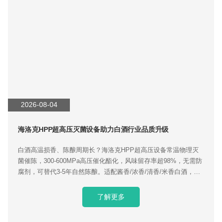
2026-08-04
海洛克HPP超高压灭菌设备助力白酒行业品质升级
白酒高温损香、陈酿周期长？海洛克HPP超高压设备常温物理灭
菌催陈，300-600MPa高压催化酯化，风味留存率超98%，无需防
腐剂，可替代3-5年自然陈酿。适配酱香/浓香/清香/米香白酒，单
日25吨量产，降低酒厂仓储资金成本，咨询获取专属工艺参数。
了解更多