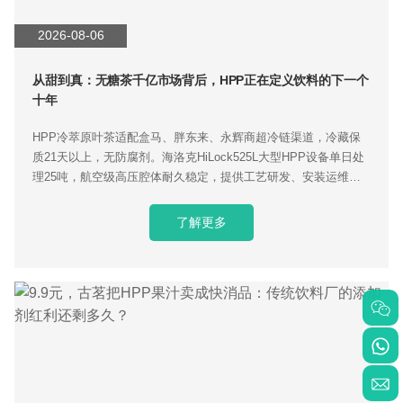
2026-08-06
从甜到真：无糖茶千亿市场背后，HPP正在定义饮料的下一个
十年
HPP冷萃原叶茶适配盒马、胖东来、永辉商超冷链渠道，冷藏保
质21天以上，无防腐剂。海洛克HiLock525L大型HPP设备单日处
理25吨，航空级高压腔体耐久稳定，提供工艺研发、安装运维交
钥匙服务，助力茶饮品牌打造差异化健康饮品。
了解更多