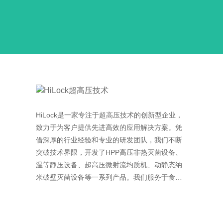
HiLock是一家专注于超高压技术的创新型企业，
致力于为客户提供先进高效的应用解决方案。凭
借深厚的行业经验和专业的研发团队，我们不断
突破技术界限，开发了HPP高压非热灭菌设备、
温等静压设备、超高压微射流均质机、动静态纳
米破壁灭菌设备等一系列产品。我们服务于食
品、饮料、化妆品、制药、新能源和新材料等领
域，促进超高压技术的应用。