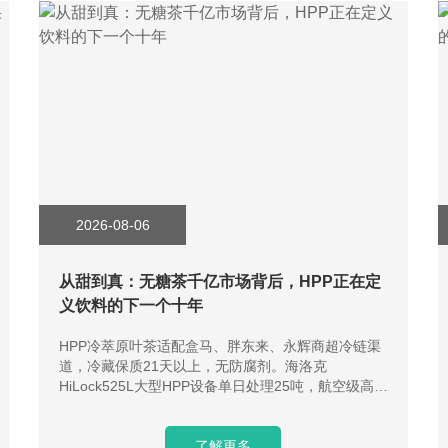
2026-08-06
从甜到真：无糖茶千亿市场背后，HPP正在定
义饮料的下一个十年
HPP冷萃原叶茶适配盒马、胖东来、永辉商超冷链渠
道，冷藏保质21天以上，无防腐剂。海洛克
HiLock525L大型HPP设备单日处理25吨，航空级高压
腔体耐久稳定，提供工艺研发、安装运维交钥匙服
务，助力茶饮品牌打造差异化健康饮品。
了解更多