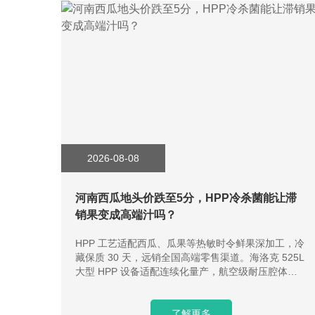
2026-08-08
河南西瓜地头价跌至5分，HPP冷杀菌能让滞
销果变成高端汁吗？
HPP 工艺适配西瓜、瓜果等热敏时令鲜果深加工，冷
藏保质 30 天，远销全国高端零售渠道。海洛克 525L
大型 HPP 设备适配连续化量产，航空级耐压腔体稳
定耐用，提供免费样品测试、工艺定制、交钥匙建厂
服务，助力农产品深加工企业提质增收。
了解更多