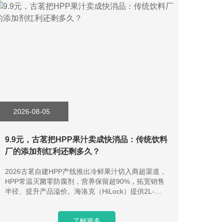
2026-08-05
9.9元，古茗把HPP果汁卖成快消品：传统饮料
厂的添加剂红利还剩多久？
2026古茗自建HPP产线推出冷鲜果汁切入商超渠道，
HPP常温灭菌零防腐剂，营养保留超90%，拓宽销售
半径、提升产品溢价。海洛克（HiLock）提供2L-
525L全梯度HPP设备、千种饮品工艺库与交钥匙量产
服务，适配新式茶饮品牌落地。
了解更多