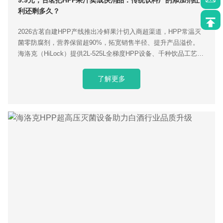
利还剩多久？
2026古茗自建HPP产线推出冷鲜果汁切入商超渠道，HPP常温灭
菌零防腐剂，营养保留超90%，拓宽销售半径、提升产品溢价。
海洛克（HiLock）提供2L-525L全梯度HPP设备、千种饮品工艺库
与交钥匙量产服务，适配新式茶饮品牌落地。
了解更多