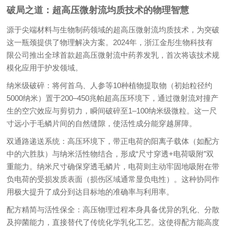
破局之道：超高压微射流均质技术的物理智慧
源于尖端材料与生物制药领域的超高压微射流均质技术，为突破
这一瓶颈提供了物理解决方案。2024年，浙江金彤生物科技有
限公司推出全球首款超高压微射流中药养发乳，首次将该技术规
模化应用于护发领域。
纳米级破碎：将何首乌、人参等10种植物提取物（初始粒径约
5000纳米）置于200–450兆帕超高压环境下，通过微射流对撞产
生的空穴效应与剪切力，瞬间破碎至1–100纳米级微粒。这一尺
寸远小于毛鳞片间的自然缝隙，使活性成分能穿越屏障。
双通路递送系统：高压环境下，带正电荷的阳离子载体（如配方
中的六胜肽）与纳米活性物结合，形成“尺寸穿透+电荷吸附”双
重能力。纳米尺寸确保穿透毛鳞片，电荷则主动牢固地吸附在带
负电荷的受损发质表面（损伤区域通常显负电性）。这种协同作
用极大提升了成分到达目标地的准确率与利用率。
配方精简与活性保全：高压物理过程本身具备优异的乳化、分散
及抑菌能力，直接替代了传统化学乳化工艺。这使得配方能高度