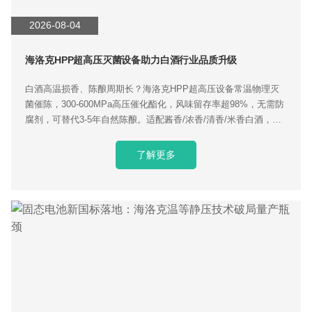
2026-08-04
海洛克HPP超高压灭菌设备助力白酒行业品质升级
白酒高温损香、陈酿周期长？海洛克HPP超高压设备常温物理灭
菌催陈，300-600MPa高压催化酯化，风味留存率超98%，无需防
腐剂，可替代3-5年自然陈酿。适配酱香/浓香/清香/米香白酒，单
日25吨量产，降低酒厂仓储资金成本，咨询获取专属工艺参数。
了解更多