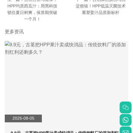
HPP均质西瓜汁：用黑科技
淀烦恼！HPP低温灭菌技术
锁住夏日鲜爽，保质期突破
重塑姜汁品质新标杆
一个月！
更多资讯
2026-08-05
9.9元，古茗把HPP果汁卖成快消品：传统饮料厂的添加剂红