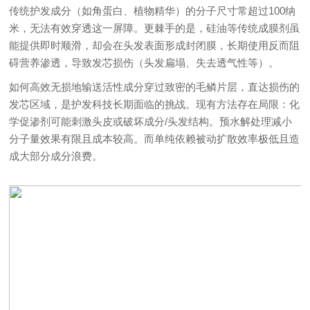
传统护发成分（如角蛋白、植物精华）的分子尺寸常超过100纳
米，无法有效穿透这一屏障。更棘手的是，硅油等传统成膜剂虽
能提供即时顺滑，却会在头发表面形成封闭膜，长期使用反而阻
碍营养渗透，导致发芯损伤（头发扁塌、失去透气性等）。
如何高效无损地输送活性成分穿过致密的毛鳞片层，直达损伤的
发芯区域，是护发科技长期面临的挑战。现有方法存在局限：化
学促渗剂可能刺激头皮或破坏成分/头发结构。预水解处理减小
分子量效果有限且成本较高。而单纯依赖被动扩散效率极低且造
成大部分成分浪费。