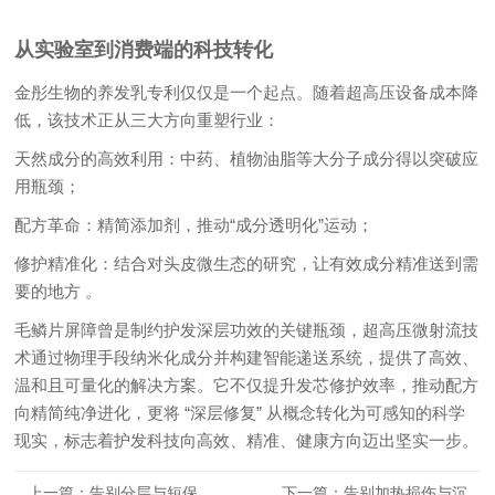
从实验室到消费端的科技转化
金彤生物的养发乳专利仅仅是一个起点。随着超高压设备成本降
低，该技术正从三大方向重塑行业：
天然成分的高效利用：中药、植物油脂等大分子成分得以突破应
用瓶颈；
配方革命：精简添加剂，推动“成分透明化”运动；
修护精准化：结合对头皮微生态的研究，让有效成分精准送到需
要的地方 。
毛鳞片屏障曾是制约护发深层功效的关键瓶颈，超高压微射流技
术通过物理手段纳米化成分并构建智能递送系统，提供了高效、
温和且可量化的解决方案。它不仅提升发芯修护效率，推动配方
向精简纯净进化，更将 “深层修复” 从概念转化为可感知的科学
现实，标志着护发科技向高效、精准、健康方向迈出坚实一步。
上一篇：告别分层与短保，
下一篇：告别加热损伤与沉