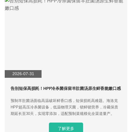
2026-07-31
告别短保高损耗！HPP冷杀菌保留羊肚菌汤原生鲜香脆嫩口感
预制羊肚菌汤面临高温破坏鲜香口感，短保损耗高难题。海洛克
HPP超高压冷杀菌设备，低温物理灭菌，锁鲜锁营养，冷藏保质
期延长至30天，实现零添加，适配预制菜规模化全渠道量产。
了解更多