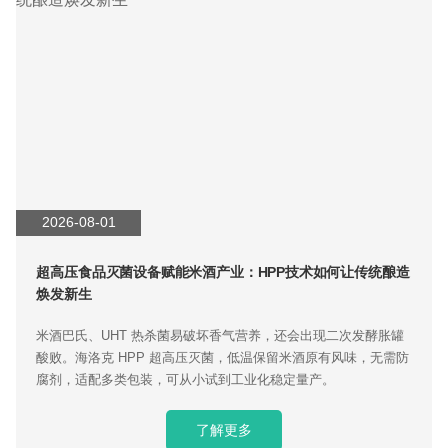
2026-08-01
超高压食品灭菌设备赋能米酒产业：HPP技术如何让传统酿造
焕发新生
米酒巴氏、UHT 热杀菌易破坏香气营养，还会出现二次发酵胀罐
酸败。海洛克 HPP 超高压灭菌，低温保留米酒原有风味，无需防
腐剂，适配多类包装，可从小试到工业化稳定量产。
了解更多