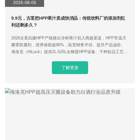
2026-08-05
9.9元，古茗把HPP果汁卖成快消品：传统饮料厂的添加剂红
利还剩多久？
2026古茗自建HPP产线推出冷鲜果汁切入商超渠道，HPP常温灭
菌零防腐剂，营养保留超90%，拓宽销售半径、提升产品溢价。
海洛克（HiLock）提供2L-525L全梯度HPP设备、千种饮品工艺库
与交钥匙量产服务，适配新式茶饮品牌落地。
了解更多