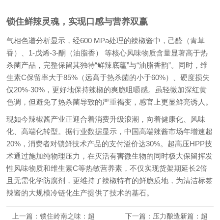
锁住鲜辣灵魂，实现口感与营养双赢
气相色谱分析显示，经600 MPa处理的辣椒酱中，己醛（青草
香）、1-戊烯-3-酮（油脂香） 等核心风味物质含量显著高于热
杀菌产品，完整保留其独特“鲜辣底蕴”与“油脂香韵”。同时，维
生素C保留率大于85%（远高于热杀菌的小于60%）、硬度损失
仅20%-30%，更好地保持辣椒的爽脆咀嚼感。虽轻微加深红黄
色调，但避免了热杀菌导致的严重褐变，感官上更显鲜亮诱人。
现如今辣椒酱产业正迎合着消费升级浪潮，向着健康化、风味
化、高端化转型。据行业数据显示，中国高端辣酱市场年增速超
20%，消费者对锁鲜技术产品的支付溢价达30%。超高压HPP技
术通过施加纯物理压力，在灭活有害微生物的同时极大保留挥发
性风味物质和维生素C等热敏营养素，不仅实现货架期延长2倍
且无需化学防腐剂，更维持了辣椒特有的鲜脆质地，为清洁标签
辣酱的大规模冷链化生产提供了技术的基石。
上一篇：锁住岭南之味：超
下一篇：压力酿造新篇：超