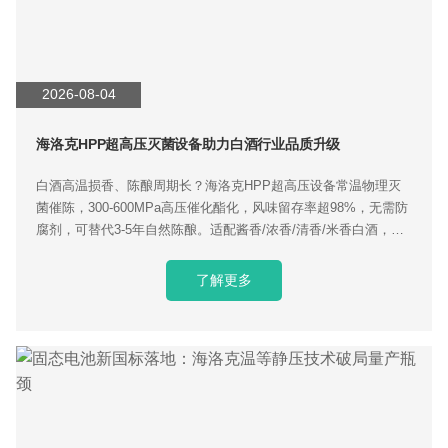
2026-08-04
海洛克HPP超高压灭菌设备助力白酒行业品质升级
白酒高温损香、陈酿周期长？海洛克HPP超高压设备常温物理灭
菌催陈，300-600MPa高压催化酯化，风味留存率超98%，无需防
腐剂，可替代3-5年自然陈酿。适配酱香/浓香/清香/米香白酒，单
日25吨量产，降低酒厂仓储资金成本，咨询获取专属工艺参数。
了解更多