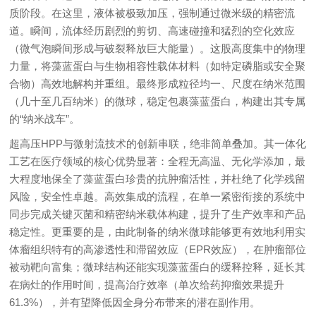
质阶段。在这里，液体被极致加压，强制通过微米级的精密流
道。瞬间，流体经历剧烈的剪切、高速碰撞和猛烈的空化效应
（微气泡瞬间形成与破裂释放巨大能量）。这股高度集中的物理
力量，将藻蓝蛋白与生物相容性载体材料（如特定磷脂或安全聚
合物）高效地解构并重组。最终形成粒径均一、尺度在纳米范围
（几十至几百纳米）的微球，稳定包裹藻蓝蛋白，构建出其专属
的“纳米战车”。
超高压HPP与微射流技术的创新串联，绝非简单叠加。其一体化
工艺在医疗领域的核心优势显著：全程无高温、无化学添加，最
大程度地保全了藻蓝蛋白珍贵的抗肿瘤活性，并杜绝了化学残留
风险，安全性卓越。高效集成的流程，在单一紧密衔接的系统中
同步完成关键灭菌和精密纳米载体构建，提升了生产效率和产品
稳定性。更重要的是，由此制备的纳米微球能够更有效地利用实
体瘤组织特有的高渗透性和滞留效应（EPR效应），在肿瘤部位
被动靶向富集；微球结构还能实现藻蓝蛋白的缓释控释，延长其
在病灶的作用时间，提高治疗效率（单次给药抑瘤效果提升
61.3%），并有望降低因全身分布带来的潜在副作用。