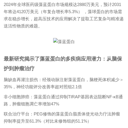
2024年全球医药级藻蓝蛋白市场规模达2880万美元，预计2031
年将达4120万美元（年复合增长率5.3%） ，藻球蛋白的市场需
求在稳步增长，超高压技术的应用解决了提取工艺复杂与精准递
送活性物质的难题。
最新研究揭示了藻蓝蛋白的多疾病应用潜力：从脑保
护到肿瘤治疗
脑缺血再灌注损伤：经颈动脉注射藻蓝蛋白，脑梗死体积减少＞
35%，神经功能评分改善率超对照组2.1倍
非小细胞肺癌：藻蓝蛋白通过抑制TIRAP基因表达阻断NF-κB通
路，肿瘤细胞凋亡率增加47%
联合治疗平台：PEG修饰的藻蓝蛋白脂质体使光动力疗法肿瘤
抑制率提升至61.3%（对比未修饰组的51.1%）