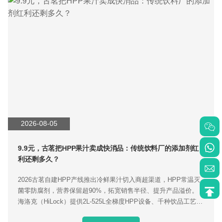
2026-08-05
9.9元，古茗把HPP果汁卖成快消品：传统饮料厂的添加剂红
利还剩多久？
2026古茗自建HPP产线推出冷鲜果汁切入商超渠道，HPP常温灭
菌零防腐剂，营养保留超90%，拓宽销售半径、提升产品溢价。
海洛克（HiLock）提供2L-525L全梯度HPP设备、千种饮品工艺库
与交钥匙量产服务，适配新式茶饮品牌落地。