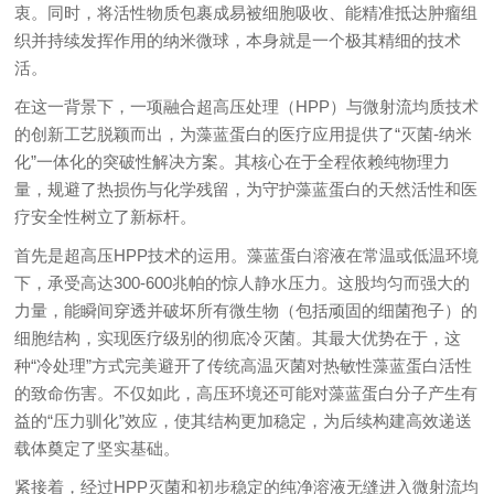
衷。同时，将活性物质包裹成易被细胞吸收、能精准抵达肿瘤组
织并持续发挥作用的纳米微球，本身就是一个极其精细的技术
活。
在这一背景下，一项融合超高压处理（HPP）与微射流均质技术
的创新工艺脱颖而出，为藻蓝蛋白的医疗应用提供了“灭菌-纳米
化”一体化的突破性解决方案。其核心在于全程依赖纯物理力
量，规避了热损伤与化学残留，为守护藻蓝蛋白的天然活性和医
疗安全性树立了新标杆。
首先是超高压HPP技术的运用。藻蓝蛋白溶液在常温或低温环境
下，承受高达300-600兆帕的惊人静水压力。这股均匀而强大的
力量，能瞬间穿透并破坏所有微生物（包括顽固的细菌孢子）的
细胞结构，实现医疗级别的彻底冷灭菌。其最大优势在于，这
种“冷处理”方式完美避开了传统高温灭菌对热敏性藻蓝蛋白活性
的致命伤害。不仅如此，高压环境还可能对藻蓝蛋白分子产生有
益的“压力驯化”效应，使其结构更加稳定，为后续构建高效递送
载体奠定了坚实基础。
紧接着，经过HPP灭菌和初步稳定的纯净溶液无缝进入微射流均