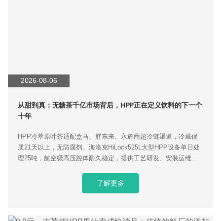
2026-08-06
从甜到真：无糖茶千亿市场背后，HPP正在定义饮料的下一个
十年
HPP冷萃原叶茶适配盒马、胖东来、永辉商超冷链渠道，冷藏保
质21天以上，无防腐剂。海洛克HiLock525L大型HPP设备单日处
理25吨，航空级高压腔体耐久稳定，提供工艺研发、安装运维交
钥匙服务，助力茶饮品牌打造差异化健康饮品。
了解更多