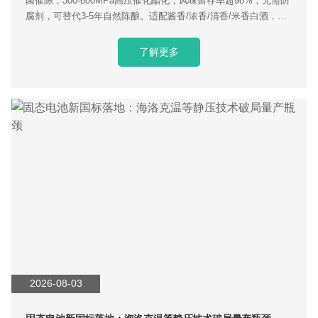
菌催陈，300-600MPa高压催化酯化，风味留存率超98%，无需防
腐剂，可替代3-5年自然陈酿。适配酱香/浓香/清香/米香白酒，单
日25吨量产，降低酒厂仓储资金成本，咨询获取专属工艺参数。
了解更多
2026-08-03