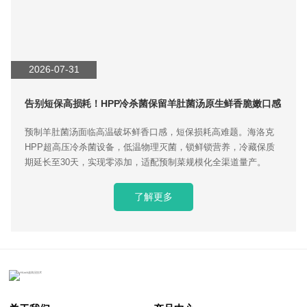
2026-07-31
告别短保高损耗！HPP冷杀菌保留羊肚菌汤原生鲜香脆嫩口感
预制羊肚菌汤面临高温破坏鲜香口感，短保损耗高难题。海洛克
HPP超高压冷杀菌设备，低温物理灭菌，锁鲜锁营养，冷藏保质
期延长至30天，实现零添加，适配预制菜规模化全渠道量产。
了解更多