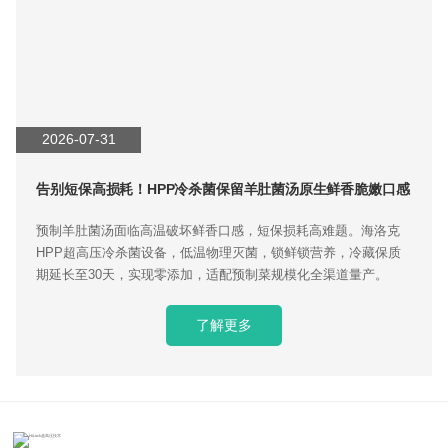
2026-07-31
告别短保高损耗！HPP冷杀菌保留羊肚菌汤原生鲜香脆嫩口感
预制羊肚菌汤面临高温破坏鲜香口感，短保损耗高难题。海洛克
HPP超高压冷杀菌设备，低温物理灭菌，锁鲜锁营养，冷藏保质
期延长至30天，实现零添加，适配预制菜规模化全渠道量产。
了解更多