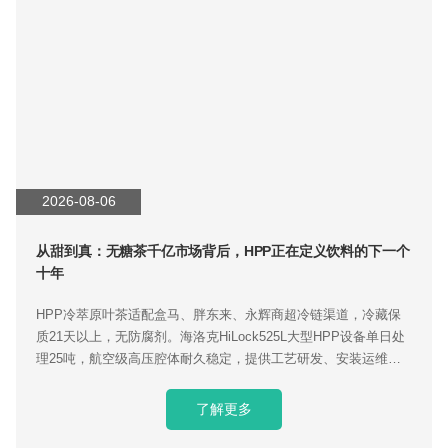
2026-08-06
从甜到真：无糖茶千亿市场背后，HPP正在定义饮料的下一个
十年
HPP冷萃原叶茶适配盒马、胖东来、永辉商超冷链渠道，冷藏保
质21天以上，无防腐剂。海洛克HiLock525L大型HPP设备单日处
理25吨，航空级高压腔体耐久稳定，提供工艺研发、安装运维交
钥匙服务，助力茶饮品牌打造差异化健康饮品。
了解更多