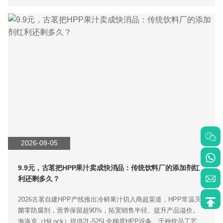
2026-08-05
9.9元，古茗把HPP果汁卖成快消品：传统饮料厂的添加剂红
利还剩多久？
2026古茗自建HPP产线推出冷鲜果汁切入商超渠道，HPP常温灭
菌零防腐剂，营养保留超90%，拓宽销售半径、提升产品溢价。
海洛克（HiLock）提供2L-525L全梯度HPP设备、千种饮品工艺库