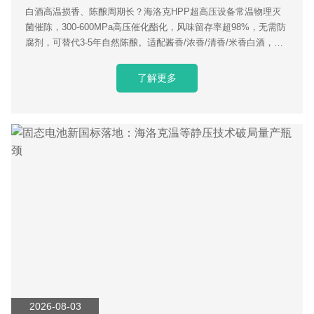
白酒高温损香、陈酿周期长？海洛克HPP超高压设备常温物理灭
菌催陈，300-600MPa高压催化酯化，风味留存率超98%，无需防
腐剂，可替代3-5年自然陈酿。适配酱香/浓香/清香/米香白酒，单
日25吨量产，降低酒厂仓储资金成本，咨询获取专属工艺参数。
了解更多
2026-08-03