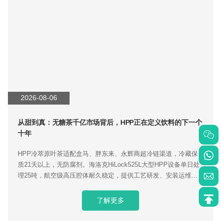
2026-08-06
从甜到真：无糖茶千亿市场背后，HPP正在定义饮料的下一个
十年
HPP冷萃原叶茶适配盒马、胖东来、永辉商超冷链渠道，冷藏保
质21天以上，无防腐剂。海洛克HiLock525L大型HPP设备单日处
理25吨，航空级高压腔体耐久稳定，提供工艺研发、安装运维交
钥匙服务，助力茶饮品牌打造差异化健康饮品。
了解更多