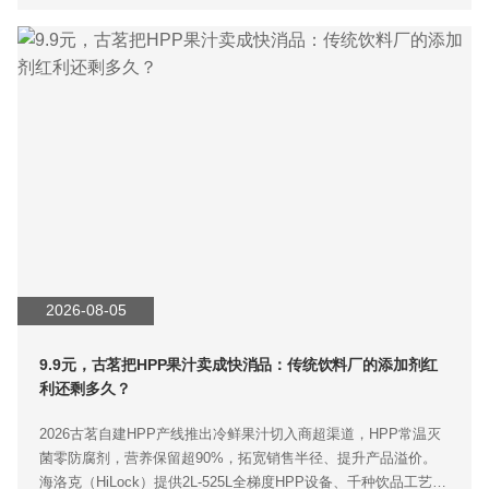
2026-08-05
9.9元，古茗把HPP果汁卖成快消品：传统饮料厂的添加剂红
利还剩多久？
2026古茗自建HPP产线推出冷鲜果汁切入商超渠道，HPP常温灭
菌零防腐剂，营养保留超90%，拓宽销售半径、提升产品溢价。
海洛克（HiLock）提供2L-525L全梯度HPP设备、千种饮品工艺库