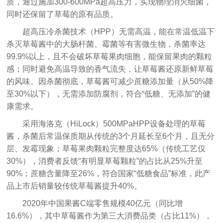
质，通过施加300-600MPa超高压力，实现物理消灭细菌，
同时还保留了草莓的原有品质。
超高压冷杀菌技术（HPP）无需高温，能在常温低温下
杀灭草莓酱中的大肠杆菌、霉菌等有害微生物，杀菌率达
99.9%以上，且不会破坏草莓果肉细胞，能保留果肉的颗粒
感；同时避免高温导致的香气流失，让草莓酱还原新鲜草莓
的风味。因杀菌彻底，草莓酱可减少蔗糖添加量（从50%降
至30%以下），无需添加防腐剂，符合“低糖、无添加”的健
康需求。
采用海洛克（HiLock）500MPa
HPP设备
处理的草莓
酱，杀菌后常温保质期从传统的3个月延长至6个月，且无分
层、发霉现象；草莓果肉颗粒完整度达65%（传统工艺仅
30%），消费者反馈“有明显草莓颗粒”的占比从25%升至
90%；蔗糖含量降至26%，符合国家“低糖食品”标准，此产
品上市后销量较传统草莓酱提升40%。
2020年中国果酱C端零售规模40亿元（同比增
16.6%），其中草莓酱作为第三大消费品类（占比11%），