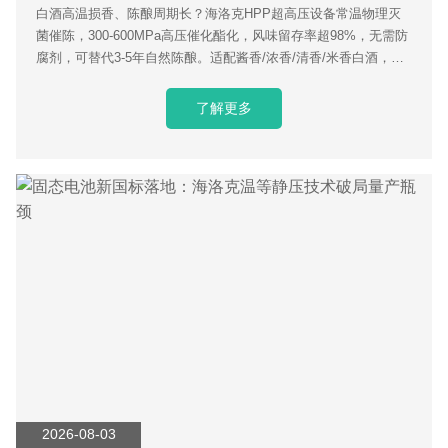
白酒高温损香、陈酿周期长？海洛克HPP超高压设备常温物理灭
菌催陈，300-600MPa高压催化酯化，风味留存率超98%，无需防
腐剂，可替代3-5年自然陈酿。适配酱香/浓香/清香/米香白酒，单
日25吨量产，降低酒厂仓储资金成本，咨询获取专属工艺参数。
了解更多
2026-08-03