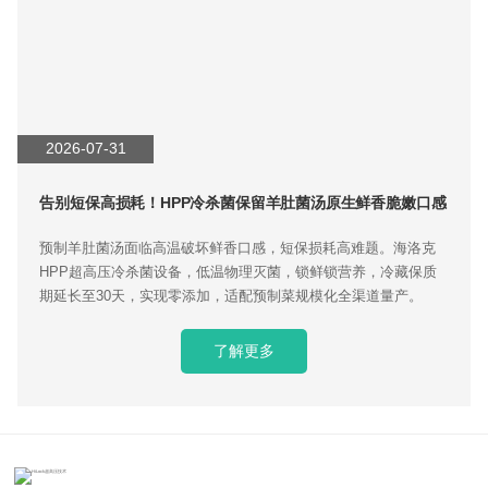
2026-07-31
告别短保高损耗！HPP冷杀菌保留羊肚菌汤原生鲜香脆嫩口感
预制羊肚菌汤面临高温破坏鲜香口感，短保损耗高难题。海洛克
HPP超高压冷杀菌设备，低温物理灭菌，锁鲜锁营养，冷藏保质
期延长至30天，实现零添加，适配预制菜规模化全渠道量产。
了解更多